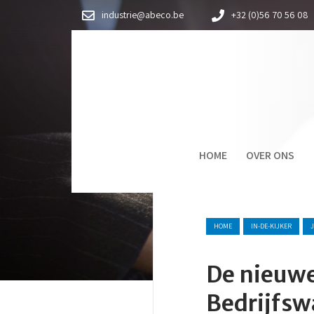
industrie@abeco.be
+32 (0)56 70 56 08
HOME
OVER ONS
HOME
IN-DE-KIJKER
De nieuwe
Bedrijfsw