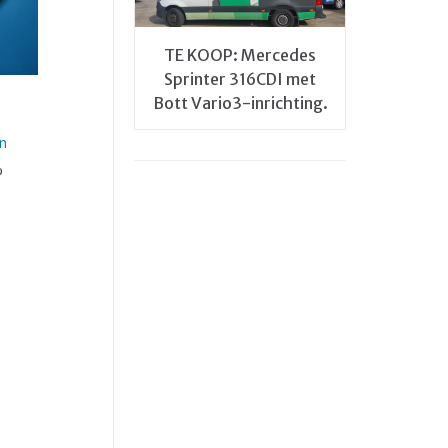
TE KOOP: Mercedes
Sprinter 316CDI met
Bott Vario3-inrichting.
n
%