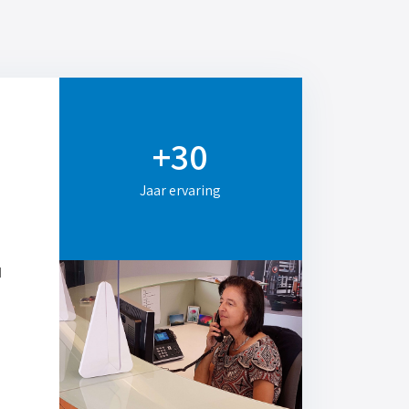
+30
Jaar ervaring
d