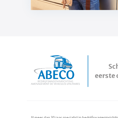
Sch
eerste 
Al meer dan 30 jaar specialist in bedrijfswageninrichti