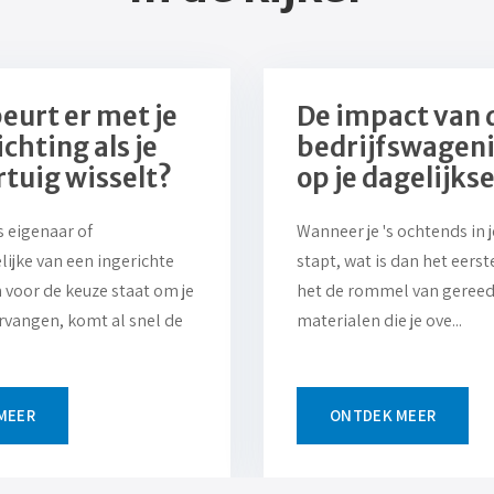
eurt er met je
De impact van d
ichting als je
bedrijfswageni
rtuig wisselt?
op je dagelijks
s eigenaar of
Wanneer je 's ochtends in 
ijke van een ingerichte
stapt, wat is dan het eerste
 voor de keuze staat om je
het de rommel van geree
ervangen, komt al snel de
materialen die je ove...
MEER
ONTDEK MEER