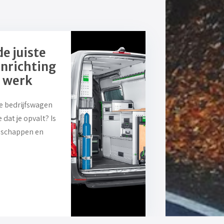
e juiste
nrichting
e werk
je bedrijfswagen
 dat je opvalt? Is
dschappen en