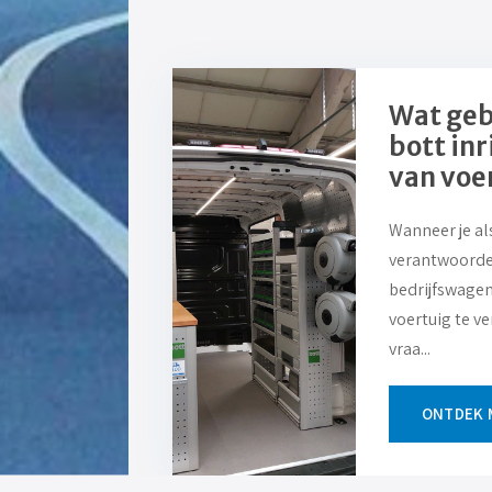
Wat geb
bott inr
van voe
Wanneer je al
verantwoordel
bedrijfswagen
voertuig te v
vraa...
ONTDEK 