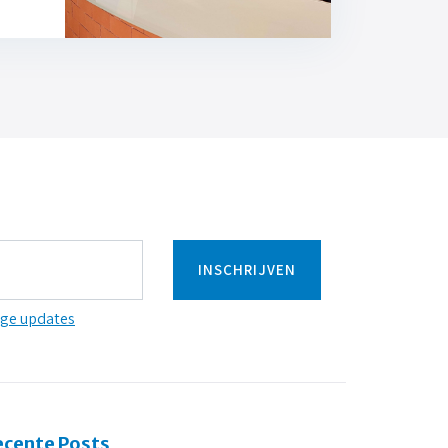
ige updates
ecente Posts