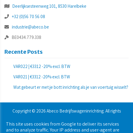
Deerlijksesteenweg 101, 8530 Harelbeke
+32 (0)56 70 56 08
industrie@abeco.be
BE0434.779.338
Recente Posts
VAR022 | €3312 -20% excl. BTW
VAR021 | €3312 -20% excl. BTW
Wat gebeurt er met je bott inrichting als je van voertuig wisselt?
Copyright © 2026 Abeco Bedrijfswageninrichting. All rights
reserved.
This site uses cookies from Google to deliver its services
Privacy & Cookies
|
UP-TO-DATE WebDesign
and to analyze traffic. Your IP address and user-agent are