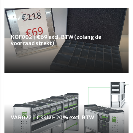
KOF002 | €69 excl. BTW (zolang de
voorraad strekt)
VAR022 | €3312 -20% excl. BTW