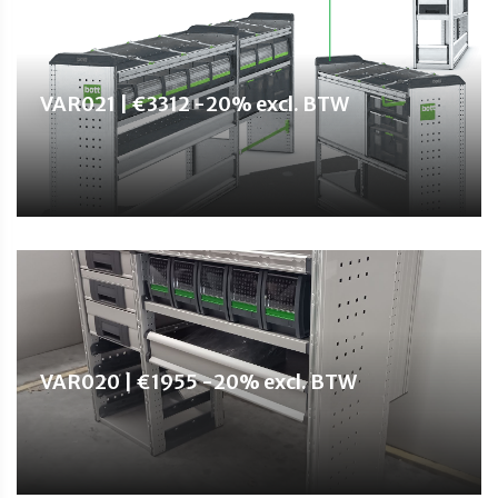
VAR021 | €3312 -20% excl. BTW
VAR020 | €1955 -20% excl. BTW